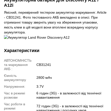
A12i
Якісний, перевірений тестером акумулятор маркування: Article
- CB31241. Фото тестованого АКБ викладено в описі. При
отриманні товару зверніть увагу на збереження упаковки,
якість клем в цій моделі вони втоплені всередину корпусу
акумулятора.
Характеристики
АВТОНОМНІСТЬ
та маркування
CB31241
АКБ :
Ємність
2800 мАч
аккумулятору
Напруження:
3.7V
Час в режимі
6 годин (3G) - в залежності від технічної
розмови
навантаження
Час роботи в
72 годин (3G) - в залежності від технічної
режимі
навантаження і погодних умов