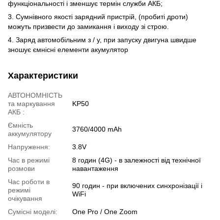
функціональності і зменшує термін служби АКБ;
3. Сумнівного якості зарядний пристрій, (пробиті дроти)
можуть призвести до замикання і виходу зі строю.
4. Заряд автомобільним з / у, при запуску двигуна швидше
зношує ємнісні елементи акумулятор
Характеристики
АВТОНОМНІСТЬ
та маркування
KP50
АКБ :
Ємність
3760/4000 mAh
аккумулятору
Напруження:
3.8V
Час в режимі
8 годин (4G) - в залежності від технічної
розмови
навантаження
Час роботи в
90 годин - при включених синхронізації і
режимі
WiFi
очікування
Сумісні моделі:
One Pro / One Zoom