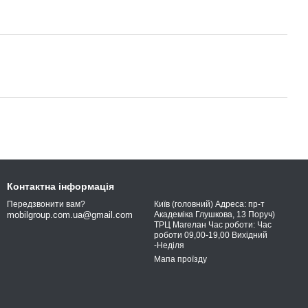
Контактна інформація
Київ (головний) Адреса: пр-т
Передзвонити вам?
Академіка Глушкова, 13 Поруч)
mobilgroup.com.ua@gmail.com
ТРЦ Магелан Час роботи: Час
роботи 09,00-19,00 Вихідний
-Неділя
Мапа проїзду