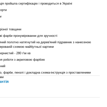
ія пройшла сертифікацію і проводиться в Україні
орти
м
 різної товщини
ві фарби пронумірованни для зручності
яний полотно натягнутий на дерев'яний підрамник з нанесеною
ерованій схемою майбутньої картини
ернистий - 280 г\м кв
для роботи з акриловою фарбою
яний
о, фарби, пензлі і докладна схема-інструкція з проставленими
ми
антія