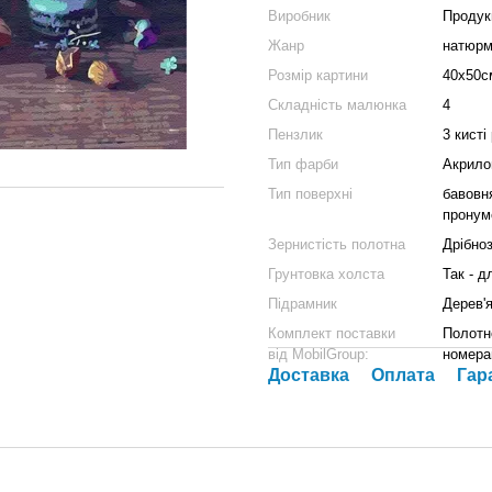
Виробник
Продукц
Жанр
натюрм
Розмір картини
40x50с
Складність малюнка
4
Пензлик
3 кисті
Тип фарби
Акрило
Тип поверхні
бавовн
пронум
Зернистість полотна
Дрібноз
Грунтовка холста
Так - 
Підрамник
Дерев'
Комплект поставки
Полотн
від MobilGroup:
номера
Доставка
Оплата
Гар