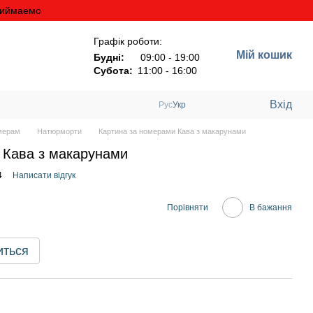
риймаемо
Графік роботи:
Мій кошик
Будні:
09:00 - 19:00
Субота:
11:00 - 16:00
Вхід
Рус
Укр
мерам
Натюрморти
Картина за номерами Кава з макарунами
 Кава з макарунами
4
Написати відгук
Порівняти
В бажання
иться