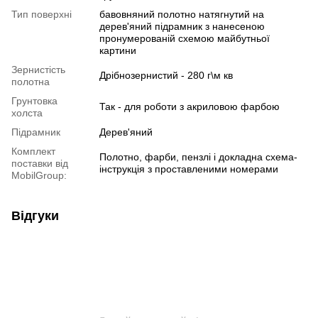
Тип поверхні
бавовняний полотно натягнутий на
дерев'яний підрамник з нанесеною
пронумерованій схемою майбутньої
картини
Зернистість
Дрібнозернистий - 280 г\м кв
полотна
Грунтовка
Так - для роботи з акриловою фарбою
холста
Підрамник
Дерев'яний
Комплект
Полотно, фарби, пензлі і докладна схема-
поставки від
інструкція з проставленими номерами
MobilGroup:
Відгуки