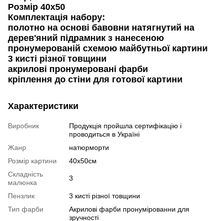
Розмір 40х50
Комплектація набору:
полотно на основі бавовни натягнутий на
дерев'яний підрамник з нанесеною
пронумерованій схемою майбутньої картини
3 кисті різної товщини
акрилові пронумеровані фарби
кріплення до стіни для готової картини
Характеристики
Виробник
Продукція пройшла сертифікацію і
проводиться в Україні
Жанр
натюрморти
Розмір картини
40x50см
Складність
3
малюнка
Пензлик
3 кисті різної товщини
Тип фарби
Акрилові фарби пронумірованни для
зручності