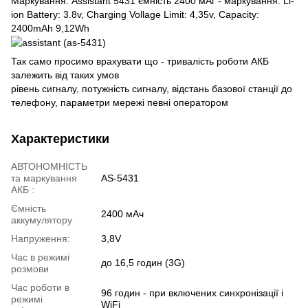
Маркування: Assistant 5431 ємність 2400 мАг - маркування: Li-
ion Battery: 3.8v, Charging Vollage Limit: 4,35v, Capacity:
2400mAh 9,12Wh
Так само просимо врахувати що - тривалість роботи АКБ
залежить від таких умов
рівень сигналу, потужність сигналу, відстань базової станції до
телефону, параметри мережі певні оператором
Характеристики
АВТОНОМНІСТЬ
та маркування
AS-5431
АКБ :
Ємність
2400 мАч
аккумулятору
Напруження:
3,8V
Час в режимі
до 16,5 годин (3G)
розмови
Час роботи в
96 годин - при включених синхронізації і
режимі
WiFi