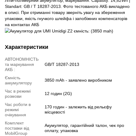
Літій-полімерний акумулятор, маркування: Capasity: 14,82Wh |
Standart: GB / T 18287-2013. Фото тестованого АКБ викладено
в описі. При отриманні товару зверніть увагу на збереження
упаковки, якість гнучкого шлейфа і запобіжних компенсаторів
на контактах АКБ
Характеристики
АВТОНОМНІСТЬ
та маркування
GB/T 18287-2013
АКБ :
Ємність
3850 mAh - заявлено виробником
аккумулятору
Час в режимі
12 годин (2G)
розмови
Час роботи в
170 годин - залежить від рельєфу
режимі
місцевості
очікування
Комплект
Акумулятор, гарантійний талон, чек про
поставки від
оплату, упаковка
MobilGroup