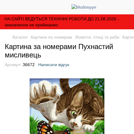
НА САЙТІ ВЕДУТЬСЯ ТЕХНІЧНІ РОБОТИ ДО 21.08.2026 -
замовлення не приймаемо
Каталог
Картини по номерам
Животні, птиці та риби
Карти
Картина за номерами Пухнастий
мисливець
Артикул:
36672
Написати відгук