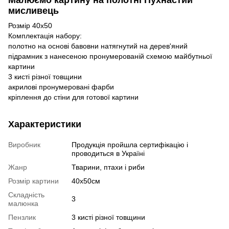
мисливець
Розмір 40х50
Комплектація набору:
полотно на основі бавовни натягнутий на дерев'яний
підрамник з нанесеною пронумерованій схемою майбутньої
картини
3 кисті різної товщини
акрилові пронумеровані фарби
кріплення до стіни для готової картини
Характеристики
Виробник
Продукція пройшла сертифікацію і
проводиться в Україні
Жанр
Тварини, птахи і риби
Розмір картини
40x50см
Складність
3
малюнка
Пензлик
3 кисті різної товщини