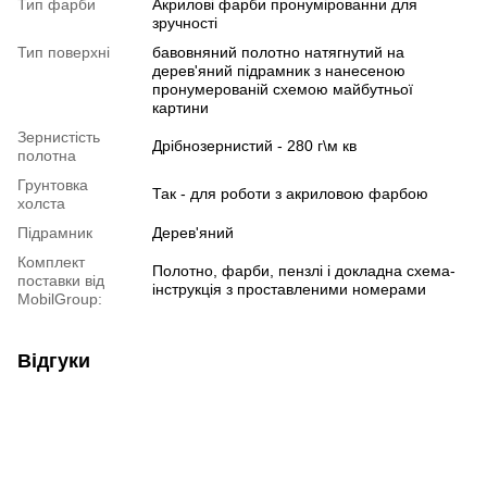
Тип фарби
Акрилові фарби пронумірованни для
зручності
Тип поверхні
бавовняний полотно натягнутий на
дерев'яний підрамник з нанесеною
пронумерованій схемою майбутньої
картини
Зернистість
Дрібнозернистий - 280 г\м кв
полотна
Грунтовка
Так - для роботи з акриловою фарбою
холста
Підрамник
Дерев'яний
Комплект
Полотно, фарби, пензлі і докладна схема-
поставки від
інструкція з проставленими номерами
MobilGroup:
Відгуки