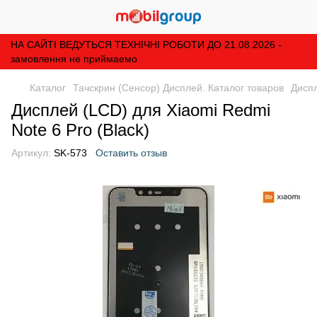
НА САЙТІ ВЕДУТЬСЯ ТЕХНІЧНІ РОБОТИ ДО 21.08.2026 -
замовлення не приймаемо
Каталог
Тачскрин (Сенсор) Дисплей. Каталог товаров
Диспл
Дисплей (LCD) для Xiaomi Redmi
Note 6 Pro (Black)
Артикул:
SK-573
Оставить отзыв