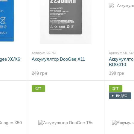
Артикул: SK-761
Артикул: SK-742
gee X6/X6
Аккумулятор DooGee X11
Аккумулято
BDG310
249 грн
199 грн
ХИТ
ХИТ
ВИДЕО