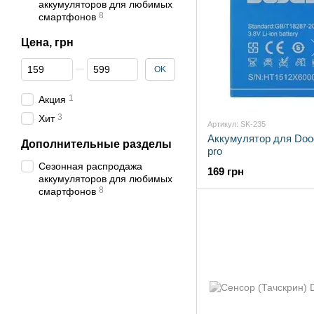
аккумуляторов для любимых
8
смартфонов
Цена, грн
От Цена, грн
До Цена, грн
OK
1
Акция
3
Хит
Артикул: SK-235
Аккумулятор для Doo
Дополнительные разделы
pro
Сезонная распродажа
169 грн
аккумуляторов для любимых
8
смартфонов