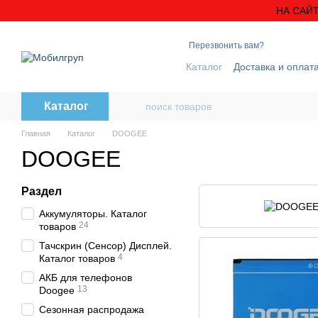
Перейти к основному контенту
НА САЙТ
Перезвонить вам?
Каталог
Доставка и оплат
Блог
Контактная инфо
Каталог
Главная
Каталог
DOOGEE
DOOGEE
Раздел
Аккумуляторы. Каталог
24
товаров
Тачскрин (Сенсор) Дисплей.
4
Каталог товаров
АКБ для телефонов
13
Doogee
Сезонная распродажа