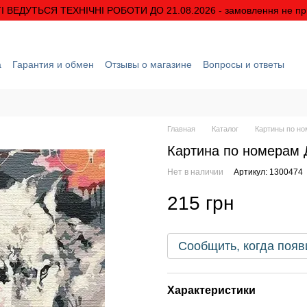
І ВЕДУТЬСЯ ТЕХНІЧНІ РОБОТИ ДО 21.08.2026 - замовлення не п
а
Гарантия и обмен
Отзывы о магазине
Вопросы и ответы
рмация
О нас
Скидки и акции
Условия гарантии
Главная
Каталог
Картины по н
Картина по номерам 
Нет в наличии
Артикул: 1300474
215 грн
Сообщить, когда появ
Характеристики