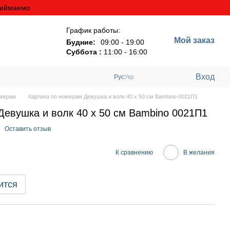
риймаемо
График работы:
Мой заказ
Будние:
09:00 - 19:00
Суббота :
11:00 - 16:00
Вход
Рус
Укр
омерам
Картина по номерам Девушка и волк 40 х 50 см Bambino 0021П1
Девушка и волк 40 х 50 см Bambino 0021П1
Оставить отзыв
К сравнению
В желания
ится