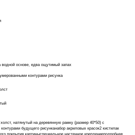
я
а водной основе, едва ощутимый запах
нумерованными контурами рисунка
олст
тый
холст, натянутый на деревянную рамку (размер 40*50) с
 контурами будущего рисунканабор акриловых красок2 кистилак
ого покрытия картиныспециальное настенное креплениеподробная