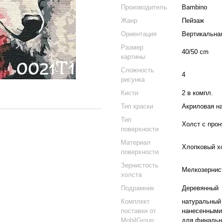
Производитель
Bambino
Жанр
Пейзаж
Ориентация
Вертикальна
Размер
40/50 cm
картины
Сложность
4
рисунка
Кисти
2 в компл.
Тип краски
Акриловая н
Тип
Холст с про
поверхности
Материал
Хлопковый х
поверхности
Зернистость
Мелкозернис
холста
Подрамник
Деревянный
Комплект
натуральный 
поставки от
нанесенными
MobilGroup:
для финальн