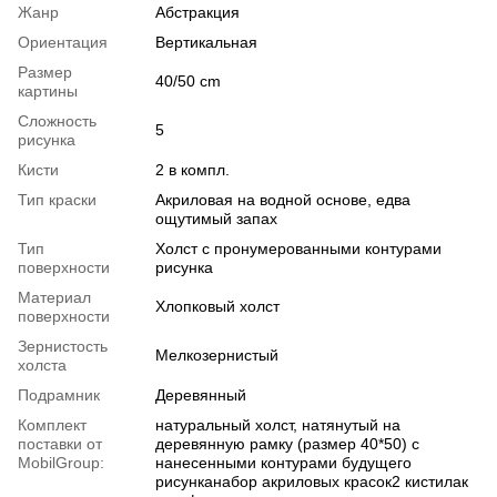
Жанр
Абстракция
Ориентация
Вертикальная
Размер
40/50 cm
картины
Сложность
5
рисунка
Кисти
2 в компл.
Тип краски
Акриловая на водной основе, едва
ощутимый запах
Тип
Холст с пронумерованными контурами
поверхности
рисунка
Материал
Хлопковый холст
поверхности
Зернистость
Мелкозернистый
холста
Подрамник
Деревянный
Комплект
натуральный холст, натянутый на
поставки от
деревянную рамку (размер 40*50) с
MobilGroup:
нанесенными контурами будущего
рисунканабор акриловых красок2 кистилак