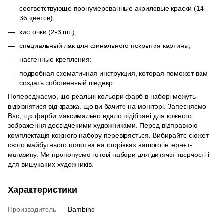
соответствующе пронумерованные акриловые краски (14-
36 цветов);
кисточки (2-3 шт.);
специальный лак для финального покрытия картины;
настенные крепления;
подробная схематичная инструкция, которая поможет вам
создать собственный шедевр.
Попереджаємо, що реальні кольори фарб в наборі можуть
відрізнятися від зразка, що ви бачите на моніторі. Запевняємо
Вас, що фарби максимально вдало підібрані для кожного
зображення досвідченими художниками. Перед відправкою
комплектація кожного набору перевіряється. Вибирайте сюжет
свого майбутнього полотна на сторінках нашого інтернет-
магазину. Ми пропонуємо готові набори для дитячої творчості і
для вишуканих художників.
Характеристики
Производитель
Bambino