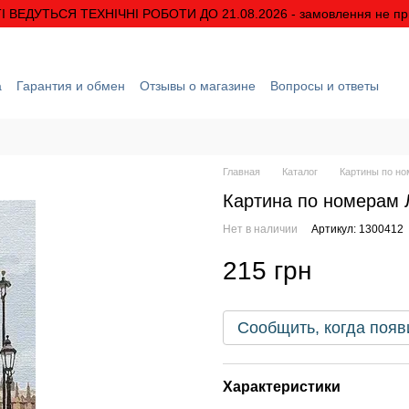
І ВЕДУТЬСЯ ТЕХНІЧНІ РОБОТИ ДО 21.08.2026 - замовлення не п
а
Гарантия и обмен
Отзывы о магазине
Вопросы и ответы
рмация
О нас
Скидки и акции
Условия гарантии
Главная
Каталог
Картины по н
Картина по номерам 
Нет в наличии
Артикул: 1300412
215 грн
Сообщить, когда появ
Характеристики