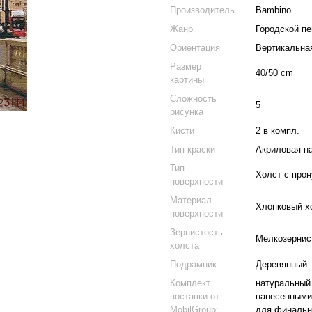
Производитель
Bambino
Жанр
Городской п
Ориентация
Вертикальна
Размер
40/50 cm
картины
Сложность
5
рисунка
Кисти
2 в компл.
Тип краски
Акриловая н
Тип
Холст с про
поверхности
Материал
Хлопковый х
поверхности
Зернистость
Мелкозернис
холста
Подрамник
Деревянный
Комплект
натуральный 
поставки от
нанесенными
MobilGroup:
для финальн