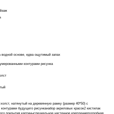
ейзаж
я
а водной основе, едва ощутимый запах
нумерованными контурами рисунка
олст
тый
холст, натянутый на деревянную рамку (размер 40*50) с
 контурами будущего рисунканабор акриловых красок2 кистилак
ого покрытия картиныспециальное настенное креплениеподробная