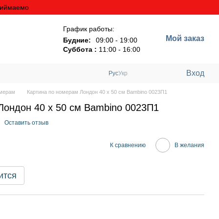
риймаемо
График работы:
Мой заказ
Будние:
09:00 - 19:00
Суббота :
11:00 - 16:00
Вход
Рус
Укр
омерам
Картина по номерам Лондон 40 х 50 см Bambino 0023П1
Лондон 40 х 50 см Bambino 0023П1
Оставить отзыв
К сравнению
В желания
ится