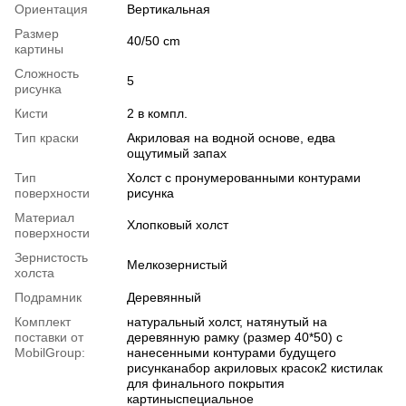
Ориентация
Вертикальная
Размер
40/50 cm
картины
Сложность
5
рисунка
Кисти
2 в компл.
Тип краски
Акриловая на водной основе, едва
ощутимый запах
Тип
Холст с пронумерованными контурами
поверхности
рисунка
Материал
Хлопковый холст
поверхности
Зернистость
Мелкозернистый
холста
Подрамник
Деревянный
Комплект
натуральный холст, натянутый на
поставки от
деревянную рамку (размер 40*50) с
MobilGroup:
нанесенными контурами будущего
рисунканабор акриловых красок2 кистилак
для финального покрытия
картиныспециальное