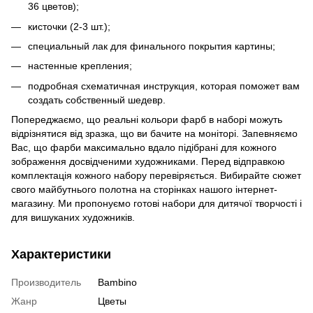
36 цветов);
кисточки (2-3 шт.);
специальный лак для финального покрытия картины;
настенные крепления;
подробная схематичная инструкция, которая поможет вам
создать собственный шедевр.
Попереджаємо, що реальні кольори фарб в наборі можуть
відрізнятися від зразка, що ви бачите на моніторі. Запевняємо
Вас, що фарби максимально вдало підібрані для кожного
зображення досвідченими художниками. Перед відправкою
комплектація кожного набору перевіряється. Вибирайте сюжет
свого майбутнього полотна на сторінках нашого інтернет-
магазину. Ми пропонуємо готові набори для дитячої творчості і
для вишуканих художників.
Характеристики
Производитель
Bambino
Жанр
Цветы