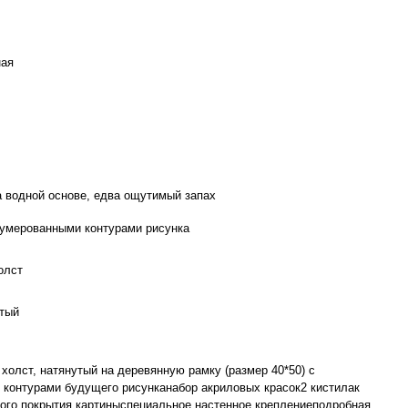
ная
а водной основе, едва ощутимый запах
нумерованными контурами рисунка
олст
тый
холст, натянутый на деревянную рамку (размер 40*50) с
 контурами будущего рисунканабор акриловых красок2 кистилак
ого покрытия картиныспециальное настенное креплениеподробная