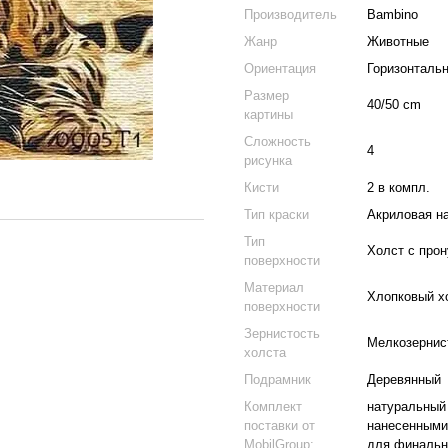
Производитель
Bambino
Жанр
Животные
Ориентация
Горизонталь
Размер
40/50 cm
картины
Сложность
4
рисунка
Кисти
2 в компл.
Тип краски
Акриловая н
Тип
Холст с про
поверхности
Материал
Хлопковый х
поверхности
Зернистость
Мелкозернис
холста
Подрамник
Деревянный
Комплект
натуральный 
поставки от
нанесенными
MobilGroup:
для финальн