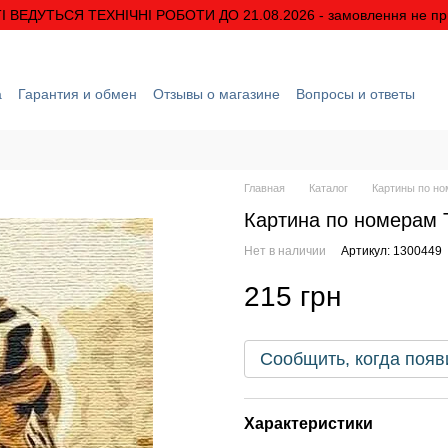
І ВЕДУТЬСЯ ТЕХНІЧНІ РОБОТИ ДО 21.08.2026 - замовлення не п
а
Гарантия и обмен
Отзывы о магазине
Вопросы и ответы
рмация
О нас
Скидки и акции
Условия гарантии
Главная
Каталог
Картины по н
Картина по номерам Т
Нет в наличии
Артикул: 1300449
215 грн
Сообщить, когда появ
Характеристики