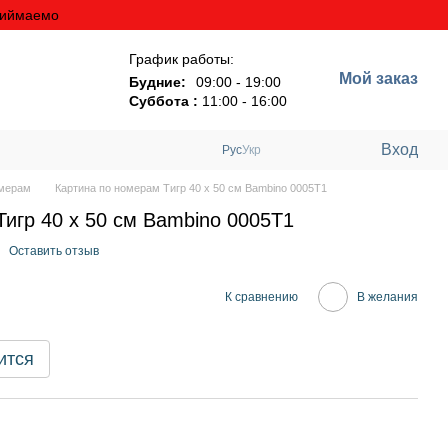
риймаемо
График работы:
Мой заказ
Будние:
09:00 - 19:00
Суббота :
11:00 - 16:00
Вход
Рус
Укр
омерам
Картина по номерам Тигр 40 х 50 см Bambino 0005T1
игр 40 х 50 см Bambino 0005T1
Оставить отзыв
К сравнению
В желания
ится