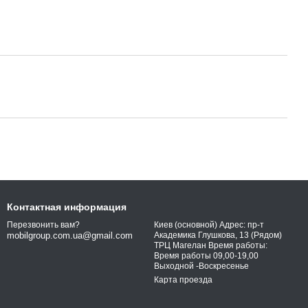
Контактная информация
Киев (основной) Адрес: пр-т
Перезвонить вам?
Академика Глушкова, 13 (Рядом)
mobilgroup.com.ua@gmail.com
ТРЦ Магелан Время работы:
Время работы 09,00-19,00
Выходной -Воскресенье
Карта проезда