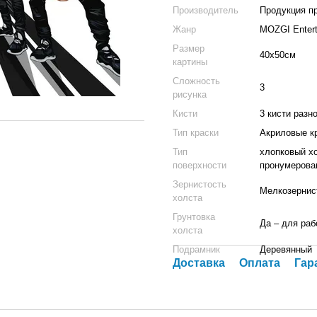
Производитель
Продукция п
Жанр
MOZGI Entert
Размер
40x50см
картины
Сложность
3
рисунка
Кисти
3 кисти разн
Тип краски
Акриловые к
Тип
хлопковый х
поверхности
пронумерова
Зернистость
Мелкозернист
холста
Грунтовка
Да – для раб
холста
Подрамник
Деревянный
Доставка
Оплата
Гар