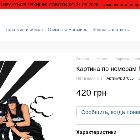
І ВЕДУТЬСЯ ТЕХНІЧНІ РОБОТИ ДО 21.08.2026 - замовлення не п
а
Гарантия и обмен
Отзывы о магазине
Вопросы и ответы
рмация
О нас
Скидки и акции
Условия гарантии
Главная
Каталог
Картины по н
Картина по номерам
Нет в наличии
Артикул: 37055
420 грн
Сообщить, когда появ
Характеристики