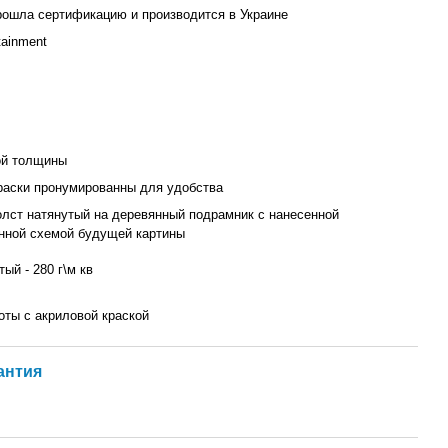
рошла сертификацию и производится в Украине
ainment
ой толщины
раски пронумированны для удобства
олст натянутый на деревянный подрамник с нанесенной
нной схемой будущей картины
ый - 280 г\м кв
оты с акриловой краской
антия