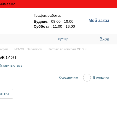
риймаемо
График работы:
Мой заказ
Будние:
09:00 - 19:00
Суббота :
11:00 - 16:00
Вход
Рус
Укр
омерам
MOZGI Entertainment
Картина по номерам MOZGI
 MOZGI
Оставить отзыв
К сравнению
В желания
ится