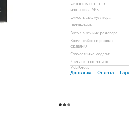
АВТОНОМНОСТЬ и
маркировка АКБ :
Емкость аккумулятора
Напряжение:
Время в режиме разговора
Время работы в режиме
ожидания
Совместимые модели:
Комплект поставки от
MobilGroup
Доставка
Оплата
Гар