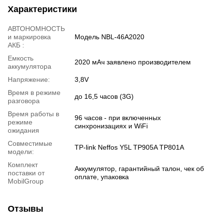
Характеристики
АВТОНОМНОСТЬ
и маркировка
Модель NBL-46A2020
АКБ :
Емкость
2020 мАч заявлено производителем
аккумулятора
Напряжение:
3,8V
Время в режиме
до 16,5 часов (3G)
разговора
Время работы в
96 часов - при включенных
режиме
синхронизациях и WiFi
ожидания
Совместимые
TP-link Neffos Y5L TP905A TP801A
модели:
Комплект
Аккумулятор, гарантийный талон, чек об
поставки от
оплате, упаковка
MobilGroup
Отзывы