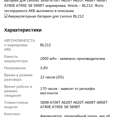
Батарея для Lenovo S898 A708T A628T A620T A688T A858T
A780E A785E S8 S898T маркировка: Article – BL212. Фото
тестируемого АКБ выложено в описании.
Характеристики
АВТОНОМНОСТЬ
и маркировка
BL212
АКБ :
Емкость
2000 мАч - заявлено производителем
аккумулятора
Напряжение:
3,8V
Время в режиме
12 часов (2G)
разговора
Время работы в
170 часов - зависит от рельефа
режиме
местности
ожидания
Совместимые
S898 A708T A628T A620T A688T A858T
модели:
A780E A785E S8 S898T
Комплект
Аккумулятор, гарантийный талон, чек об