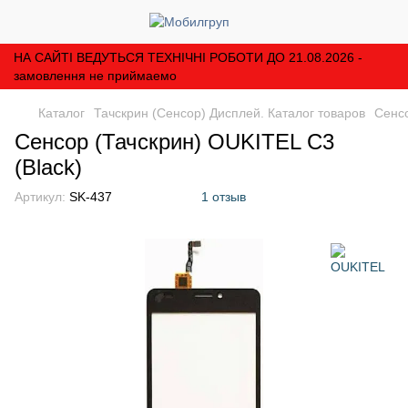
НА САЙТІ ВЕДУТЬСЯ ТЕХНІЧНІ РОБОТИ ДО 21.08.2026 -
замовлення не приймаемо
Каталог
Тачскрин (Сенсор) Дисплей. Каталог товаров
Сенсо
Сенсор (Тачскрин) OUKITEL C3
(Black)
Артикул:
SK-437
1 отзыв