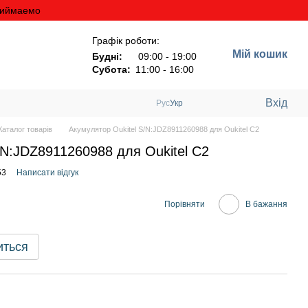
риймаемо
Графік роботи:
Мій кошик
Будні:
09:00 - 19:00
Субота:
11:00 - 16:00
Вхід
Рус
Укр
аталог товарів
Акумулятор Oukitel S/N:JDZ8911260988 для Oukitel C2
/N:JDZ8911260988 для Oukitel C2
53
Написати відгук
Порівняти
В бажання
иться