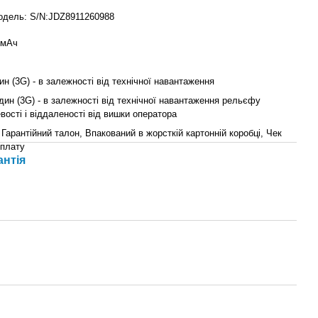
одель: S/N:JDZ8911260988
 мАч
ин (3G) - в залежності від технічної навантаження
дин (3G) - в залежності від технічної навантаження рельєфу
вості і віддаленості від вишки оператора
Гарантійний талон, Впакований в жорсткій картонній коробці, Чек
оплату
антія