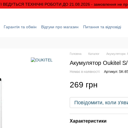
І ВЕДУТЬСЯ ТЕХНІЧНІ РОБОТИ ДО 21.08.2026 - замовлення не п
Гарантія та обмін
Відгуки про магазин
Питання та відповіді
ація
Про нас
Знижки та акції
Умови гарантії
Головна
Каталог
Акумулятори. К
Акумулятор Oukitel S
Немає в наявності
Артикул: SK-8
269 грн
Повідомити, коли з'яв
Характеристики