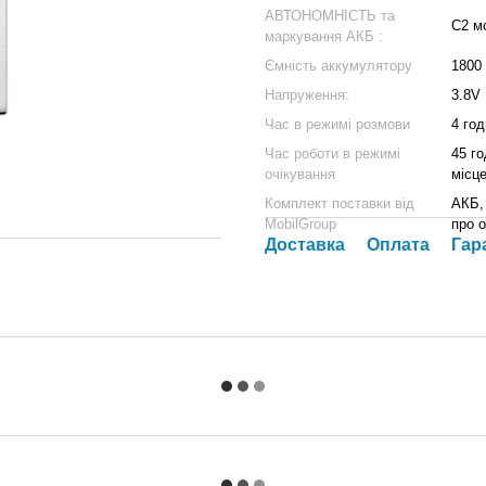
АВТОНОМНІСТЬ та
C2 м
маркування АКБ :
Ємність аккумулятору
1800
Напруження:
3.8V
Час в режимі розмови
4 год
Час роботи в режимі
45 го
очікування
місце
Комплект поставки від
АКБ, 
MobilGroup
про 
Доставка
Оплата
Гар