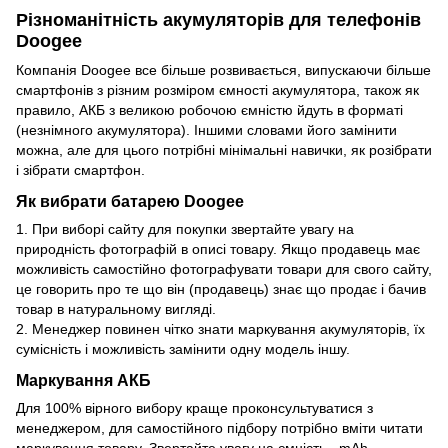
Різноманітність акумуляторів для телефонів
Doogee
Компанія Doogee все більше розвивається, випускаючи більше
смартфонів з різним розміром ємності акумулятора, також як
правило, АКБ з великою робочою ємністю йдуть в форматі
(незнімного акумулятора). Іншими словами його замінити
можна, але для цього потрібні мінімальні навички, як розібрати
і зібрати смартфон.
Як вибрати батарею Doogee
1. При виборі сайту для покупки звертайте увагу на
природність фотографій в описі товару. Якщо продавець має
можливість самостійно фотографувати товари для свого сайту,
це говорить про те що він (продавець) знає що продає і бачив
товар в натуральному вигляді.
2. Менеджер повинен чітко знати маркування акумуляторів, їх
сумісність і можливість замінити одну модель іншу.
Маркування АКБ
Для 100% вірного вибору краще проконсультуватися з
менеджером, для самостійного підбору потрібно вміти читати
маркування товару. Звертайте увагу на ємність - mAh,