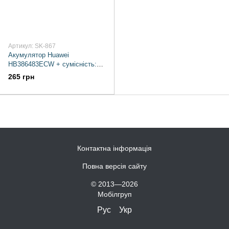
Артикул: SK-867
Акумулятор Huawei
HB386483ECW + сумісність:
Honor 6X / GR5 / G9 Plus
265 грн
Контактна інформація
Повна версія сайту
© 2013—2026
Мобілгруп
Рус
Укр