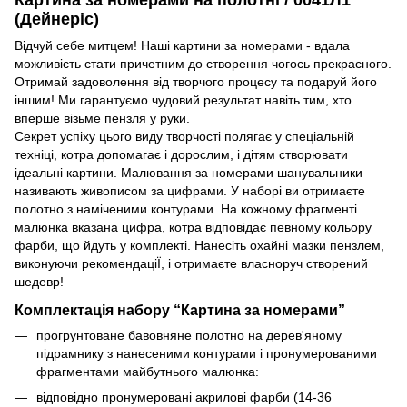
(Дейнеріс)
Відчуй себе митцем! Наші картини за номерами - вдала
можливість стати причетним до створення чогось прекрасного.
Отримай задоволення від творчого процесу та подаруй його
іншим! Ми гарантуємо чудовий результат навіть тим, хто
вперше візьме пензля у руки.
Секрет успіху цього виду творчості полягає у спеціальній
техніці, котра допомагає і дорослим, і дітям створювати
ідеальні картини. Малювання за номерами шанувальники
називають живописом за цифрами. У наборі ви отримаєте
полотно з наміченими контурами. На кожному фрагменті
малюнка вказана цифра, котра відповідає певному кольору
фарби, що йдуть у комплекті. Нанесіть охайні мазки пензлем,
виконуючи рекомендаціЇ, і отримаєте власноруч створений
шедевр!
Комплектація набору “Картина за номерами”
прогрунтоване бавовняне полотно на дерев'яному
підрамнику з нанесеними контурами і пронумерованими
фрагментами майбутнього малюнка:
відповідно пронумеровані акрилові фарби (14-36