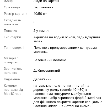
Жанр
Люди на картині
Орієнтація
Вертикальна
Розмір картини
40/50 cm
Складність
5
малюнка
Пензлик
2 у компл.
Тип фарби
Акрилова на водній основі, ледь відчутний
запах
Тип поверхні
Полотно з пронумерованими контурами
малюнка
Матеріал
Бавовняний полотно
поверхні
Зернистість
Дрібнозернистий
полотна
Підрамник
Дерев'яний
Комплект
натуральне полотно, натягнутий на
поставки від
дерев'яну рамку (розмір 40 * 50) з
MobilGroup:
нанесеними контурами майбутнього
малюнка набір акрилових фарб 2 кисті лак
для фінішного покриття картини спеціальне
настінне кріплення Детальна схема-