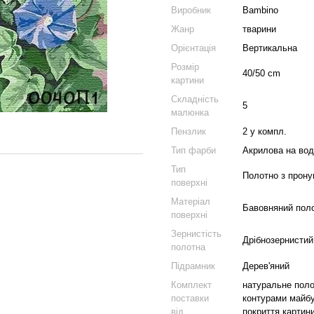
Виробник
Bambino
Жанр
тварини
Орієнтація
Вертикальна
Розмір
40/50 cm
картини
Складність
5
малюнка
Пензлик
2 у компл.
Тип фарби
Акрилова на вод
Тип
Полотно з прон
поверхні
Матеріал
Бавовняний пол
поверхні
Зернистість
Дрібнозернистий
полотна
Підрамник
Дерев'яний
Комплект
натуральне полот
поставки
контурами майбу
від
покриття картини