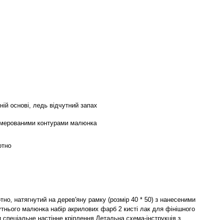
ній основі, ледь відчутний запах
умерованими контурами малюнка
отно
но, натягнутий на дерев'яну рамку (розмір 40 * 50) з нанесеними
тнього малюнка набір акрилових фарб 2 кисті лак для фінішного
 спеціальне настінне кріплення Детальна схема-інструкція з