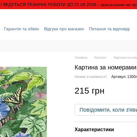
І ВЕДУТЬСЯ ТЕХНІЧНІ РОБОТИ ДО 21.08.2026 - замовлення не п
Гарантія та обмін
Відгуки про магазин
Питання та відповіді
ація
Про нас
Знижки та акції
Умови гарантії
Головна
Каталог
Картини по но
Картина за номерами 
Немає в наявності
Артикул: 1300
215 грн
Повідомити, коли з'яв
Характеристики