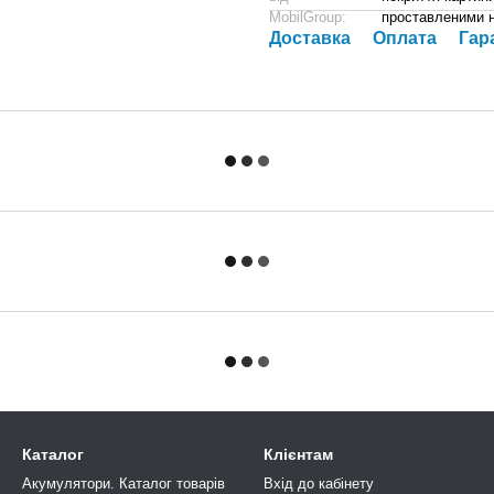
MobilGroup:
проставленими 
Доставка
Оплата
Гар
Каталог
Клієнтам
Акумулятори. Каталог товарів
Вхід до кабінету