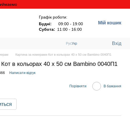
риймаемо
Графік роботи:
Мій кошик
Будні:
09:00 - 19:00
Субота:
11:00 - 16:00
Вхід
Рус
Укр
мерам
Картина за номерами Кот в кольорах 40 х 50 см Bambino 0040П1
Кот в кольорах 40 х 50 см Bambino 0040П1
466
Написати відгук
Порівняти
В бажання
иться