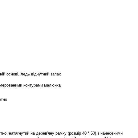
ній основі, ледь відчутний запах
умерованими контурами малюнка
отно
но, натягнутий на дерев'яну рамку (розмір 40 * 50) з нанесеними