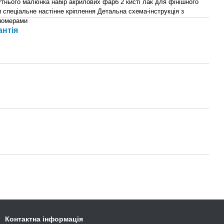
тнього малюнка набір акрилових фарб 2 кисті лак для фінішного
 спеціальне настінне кріплення Детальна схема-інструкція з
номерами
антія
Контактна інформація