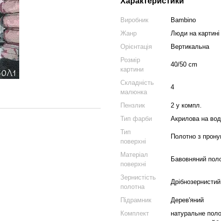
Характеристики
Виробник
Bambino
Жанр
Люди на картині
Орієнтація
Вертикальна
Розмір
40/50 cm
картини
Складність
4
малюнка
Пензлик
2 у компл.
Тип фарби
Акрилова на вод
Тип
Полотно з прон
поверхні
Матеріал
Бавовняний пол
поверхні
Зернистість
Дрібнозернистий
полотна
Підрамник
Дерев'яний
Комплект
натуральне полот