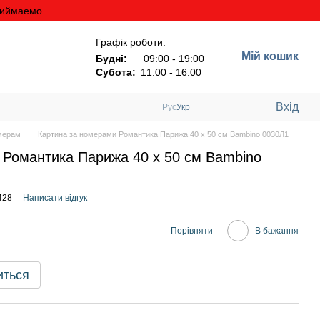
риймаемо
Графік роботи:
Мій кошик
Будні:
09:00 - 19:00
Субота:
11:00 - 16:00
Вхід
Рус
Укр
мерам
Картина за номерами Романтика Парижа 40 х 50 см Bambino 0030Л1
 Романтика Парижа 40 х 50 см Bambino
428
Написати відгук
Порівняти
В бажання
иться