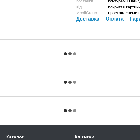
поставки
контурами майбу
від
покриття картини
MobilGroup:
проставленими 
Доставка
Оплата
Гар
Каталог
Клієнтам