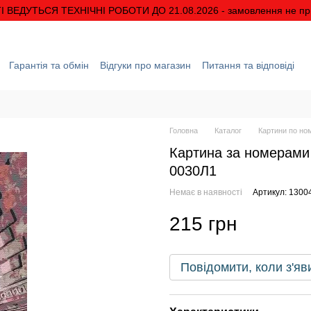
І ВЕДУТЬСЯ ТЕХНІЧНІ РОБОТИ ДО 21.08.2026 - замовлення не п
Гарантія та обмін
Відгуки про магазин
Питання та відповіді
ація
Про нас
Знижки та акції
Умови гарантії
Головна
Каталог
Картини по но
Картина за номерами
0030Л1
Немає в наявності
Артикул: 1300
215 грн
Повідомити, коли з'яв