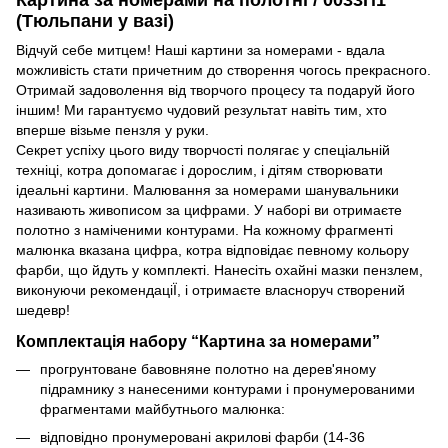
(Тюльпани у вазі)
Відчуй себе митцем! Наші картини за номерами - вдала
можливість стати причетним до створення чогось прекрасного.
Отримай задоволення від творчого процесу та подаруй його
іншим! Ми гарантуємо чудовий результат навіть тим, хто
вперше візьме пензля у руки.
Секрет успіху цього виду творчості полягає у спеціальній
техніці, котра допомагає і дорослим, і дітям створювати
ідеальні картини. Малювання за номерами шанувальники
називають живописом за цифрами. У наборі ви отримаєте
полотно з наміченими контурами. На кожному фрагменті
малюнка вказана цифра, котра відповідає певному кольору
фарби, що йдуть у комплекті. Нанесіть охайні мазки пензлем,
виконуючи рекомендаціЇ, і отримаєте власноруч створений
шедевр!
Комплектація набору “Картина за номерами”
прогрунтоване бавовняне полотно на дерев'яному
підрамнику з нанесеними контурами і пронумерованими
фрагментами майбутнього малюнка:
відповідно пронумеровані акрилові фарби (14-36