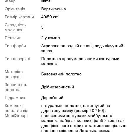
Жанр
квіти
Орієнтація
Вертикальна
Розмір картини
40/50 cm
Складність
5
малюнка
Пензлик
2 у компл.
Тип фарби
Акрилова на водній основі, ледь відчутний
запах
Тип поверхні
Полотно з пронумерованими контурами
малюнка
Матеріал
Бавовняний полотно
поверхні
Зернистість
Дрібнозернистий
полотна
Підрамник
Дерев'яний
Комплект
натуральне полотно, натягнутий на
поставки від
дерев'яну рамку (розмір 40 * 50) з
MobilGroup:
нанесеними контурами майбутнього
малюнка набір акрилових фарб 2 кисті лак
для фінішного покриття картини спеціальне
настінне кріплення Детальна схема-