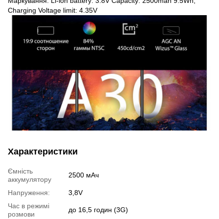
Маркування: Li-ion battery: 3.8V Capacity: 2500mah 9.5Wh,
Charging Voltage limit: 4.35V
Характеристики
Ємність
2500 мАч
аккумулятору
Напруження:
3,8V
Час в режимі
до 16,5 годин (3G)
розмови