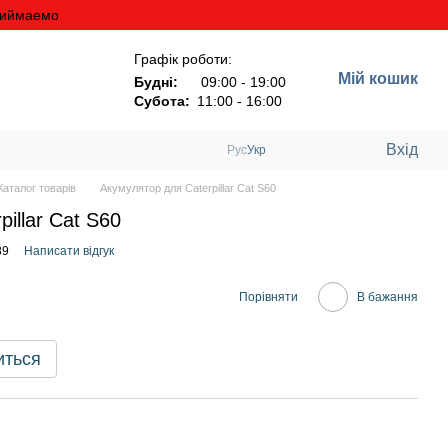
риймаемо
Графік роботи:
Мій кошик
Будні:
09:00 - 19:00
Субота:
11:00 - 16:00
Вхід
Рус
Укр
аталог товарів
Акумулятор для Caterpillar Cat S60
illar Cat S60
89
Написати відгук
Порівняти
В бажання
иться