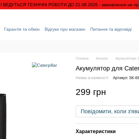
І ВЕДУТЬСЯ ТЕХНІЧНІ РОБОТИ ДО 21.08.2026 - замовлення не п
Гарантія та обмін
Відгуки про магазин
Питання та відповіді
ація
Про нас
Знижки та акції
Умови гарантії
Головна
Каталог
Акумулятори. К
Акумулятор для Caterp
Немає в наявності
Артикул: SK-6
299 грн
Повідомити, коли з'яв
Характеристики