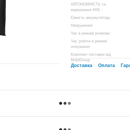
АВТОНОМНІСТЬ та
маркування АКБ :
Ємність аккумулятору
Напруження:
Час в режимі розмови
Час роботи в режимі
очікування
Комплект поставки від
MobilGroup
Доставка
Оплата
Гар