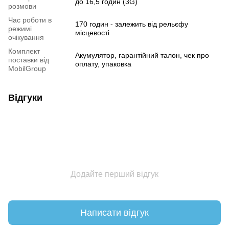
до 16,5 годин (3G)
розмови
Час роботи в
170 годин - залежить від рельєфу
режимі
місцевості
очікування
Комплект
Акумулятор, гарантійний талон, чек про
поставки від
оплату, упаковка
MobilGroup
Відгуки
Додайте перший відгук
Написати відгук