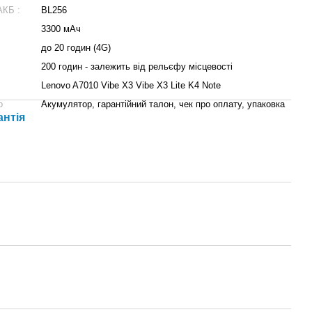
КБ :
BL256
3300 мАч
до 20 годин (4G)
200 годин - залежить від рельєфу місцевості
Lenovo A7010 Vibe X3 Vibe X3 Lite K4 Note
p
Акумулятор, гарантійний талон, чек про оплату, упаковка
антія