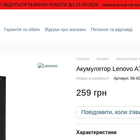
І ВЕДУТЬСЯ ТЕХНІЧНІ РОБОТИ ДО 21.08.2026 - замовлення не п
Гарантія та обмін
Відгуки про магазин
Питання та відповіді
ація
Про нас
Знижки та акції
Умови гарантії
Головна
Каталог
Акумулятори. К
Акумулятор Lenovo A
Немає в наявності
Артикул: SK-6
259 грн
Повідомити, коли з'яв
Характеристики