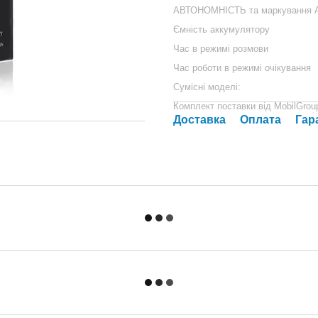
АВТОНОМНІСТЬ та маркування А
Ємність аккумулятору
Час в режимі розмови
Час роботи в режимі очікування
Сумісні моделі:
Комплект поставки від MobilGrou
Доставка
Оплата
Гар