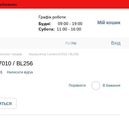
риймаемо
Графік роботи:
Мій кошик
Будні:
09:00 - 19:00
Субота:
11:00 - 16:00
Вхід
Рус
Укр
аталог товарів
Акумулятор Lenovo A7010 / BL256
7010 / BL256
01
Написати відгук
Порівняти
В бажання
иться