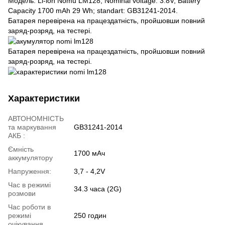
Модель: Li-ion Nomu LM128; Nominal voltage: 3.8V; Battery
Capacity 1700 mAh 29 Wh; standart: GB31241-2014.
Батарея перевірена на працездатність, пройшовши повний
заряд-розряд, на тестері.
Батарея перевірена на працездатність, пройшовши повний
заряд-розряд, на тестері.
Характеристики
АВТОНОМНІСТЬ
та маркування
GB31241-2014
АКБ :
Ємність
1700 мАч
аккумулятору
Напруження:
3,7 - 4,2V
Час в режимі
34.3 часа (2G)
розмови
Час роботи в
режимі
250 годин
очікування