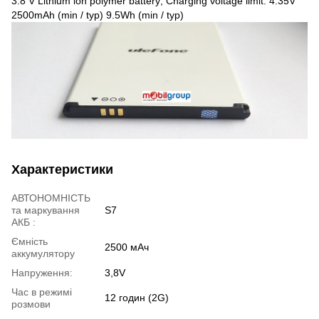
3.8 V Lithium ion polymer battery; Charging voltage limit: 4.35V
2500mAh (min / typ) 9.5Wh (min / typ)
Характеристики
АВТОНОМНІСТЬ
та маркування
S7
АКБ :
Ємність
2500 мАч
аккумулятору
Напруження:
3,8V
Час в режимі
12 годин (2G)
розмови