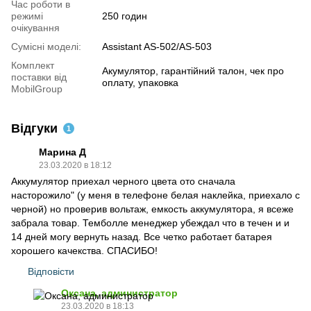
Час роботи в
режимі
250 годин
очікування
Сумісні моделі:
Assistant AS-502/AS-503
Комплект
Акумулятор, гарантійний талон, чек про
поставки від
оплату, упаковка
MobilGroup
Відгуки
1
Марина Д
23.03.2020 в 18:12
Аккумулятор приехал черного цвета ото сначала
насторожило" (у меня в телефоне белая наклейка, приехало с
черной) но проверив вольтаж, емкость аккумулятора, я всеже
забрала товар. Темболле менеджер убеждал что в течен и и
14 дней могу вернуть назад. Все четко работает батарея
хорошего качекства. СПАСИБО!
Відповісти
Оксана, администратор
23.03.2020 в 18:13