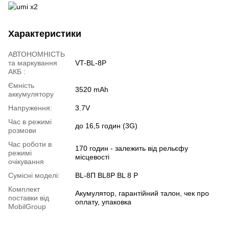
Характеристики
АВТОНОМНІСТЬ
та маркування
VT-BL-8P
АКБ :
Ємність
3520 mAh
аккумулятору
Напруження:
3.7V
Час в режимі
до 16,5 годин (3G)
розмови
Час роботи в
170 годин - залежить від рельєфу
режимі
місцевості
очікування
Сумісні моделі:
BL-8П BL8P BL 8 P
Комплект
Акумулятор, гарантійний талон, чек про
поставки від
оплату, упаковка
MobilGroup