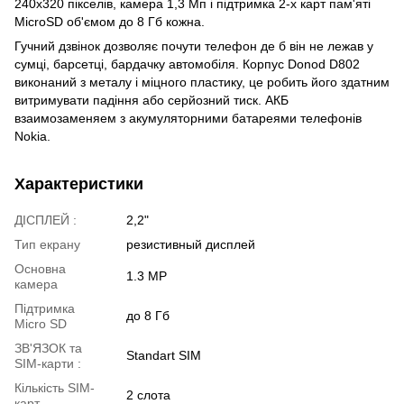
240х320 пікселів, камера 1,3 Мп і підтримка 2-х карт пам'яті
MicroSD об'ємом до 8 Гб кожна.
Гучний дзвінок дозволяє почути телефон де б він не лежав у
сумці, барсетці, бардачку автомобіля. Корпус Donod D802
виконаний з металу і міцного пластику, це робить його здатним
витримувати падіння або серйозний тиск. АКБ
взаимозаменяем з акумуляторними батареями телефонів
Nokia.
Характеристики
ДІСПЛЕЙ :
2,2"
Тип екрану
резистивный дисплей
Основна
1.3 MP
камера
Підтримка
до 8 Гб
Micro SD
ЗВ'ЯЗОК та
Standart SIM
SIM-карти :
Кількість SIM-
2 слота
карт