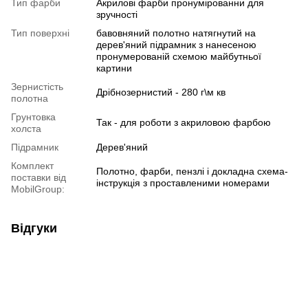
Тип фарби
Акрилові фарби пронумірованни для
зручності
Тип поверхні
бавовняний полотно натягнутий на
дерев'яний підрамник з нанесеною
пронумерованій схемою майбутньої
картини
Зернистість
Дрібнозернистий - 280 г\м кв
полотна
Грунтовка
Так - для роботи з акриловою фарбою
холста
Підрамник
Дерев'яний
Комплект
Полотно, фарби, пензлі і докладна схема-
поставки від
інструкція з проставленими номерами
MobilGroup:
Відгуки