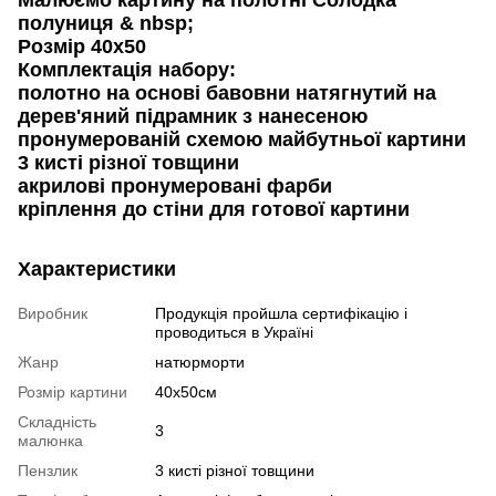
полуниця & nbsp;
Розмір 40х50
Комплектація набору:
полотно на основі бавовни натягнутий на
дерев'яний підрамник з нанесеною
пронумерованій схемою майбутньої картини
3 кисті різної товщини
акрилові пронумеровані фарби
кріплення до стіни для готової картини
Характеристики
Виробник
Продукція пройшла сертифікацію і
проводиться в Україні
Жанр
натюрморти
Розмір картини
40x50см
Складність
3
малюнка
Пензлик
3 кисті різної товщини