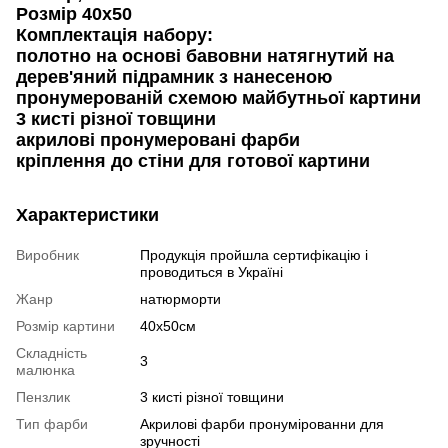
Розмір 40х50
Комплектація набору:
полотно на основі бавовни натягнутий на
дерев'яний підрамник з нанесеною
пронумерованій схемою майбутньої картини
3 кисті різної товщини
акрилові пронумеровані фарби
кріплення до стіни для готової картини
Характеристики
Виробник
Продукція пройшла сертифікацію і
проводиться в Україні
Жанр
натюрморти
Розмір картини
40x50см
Складність
3
малюнка
Пензлик
3 кисті різної товщини
Тип фарби
Акрилові фарби пронумірованни для
зручності