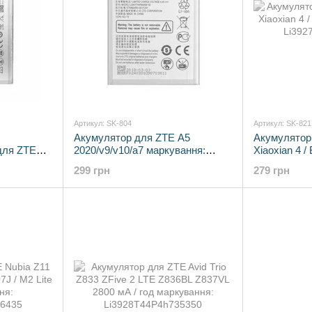
Артикул: SK-804
Артикул: SK-821
Акумулятор для ZTE A5
Акумулятор 
для ZTE
2020/v9/v10/a7 маркування:
Xiaoxian 4 
Li3931T44P8H806139
Li3927T44P
299 грн
279 грн