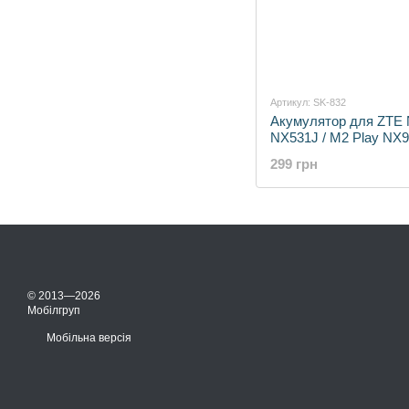
Артикул: SK-832
Акумулятор для ZTE 
NX531J / M2 Play NX9
Lite / M2 маркування:
299 грн
Li3829T44P6h806435
© 2013—2026
Мобілгруп
Мобільна версія