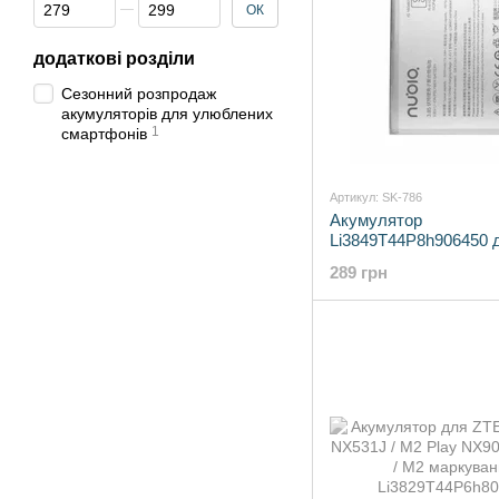
Від Ціна, грн
До Ціна, грн
ОК
додаткові розділи
Сезонний розпродаж
акумуляторів для улюблених
1
смартфонів
Артикул: SK-786
Акумулятор
Li3849T44P8h906450 
Blade A6
289 грн