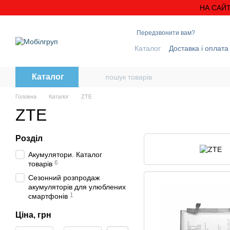
Перейти до основного контенту
НА САЙТ
Передзвонити вам?
Каталог
Доставка і оплата
Блог
Контактна інформ
Каталог
Головна
Каталог
ZTE
ZTE
Розділ
Акумулятори. Каталог
6
товарів
Сезонний розпродаж
акумуляторів для улюблених
1
смартфонів
Ціна, грн