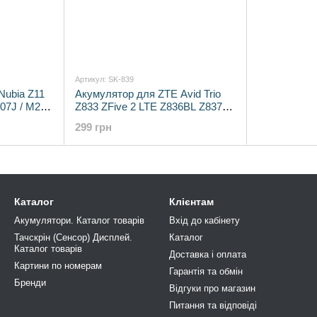
Артикул: SK-839
Nubia Z11
Акумулятор для ZTE Avid Trio
07J / M2
Z833 ZFive 2 LTE Z836BL Z837VL
2800 мА / год маркування:
299 грн
Li3928T44P4h735350
Каталог
Клієнтам
Акумулятори. Каталог товарів
Вхід до кабінету
Тачскрін (Сенсор) Дисплей.
Каталог
Каталог товарів
Доставка і оплата
Картини по номерам
Гарантія та обмін
Бренди
Відгуки про магазин
Питання та відповіді