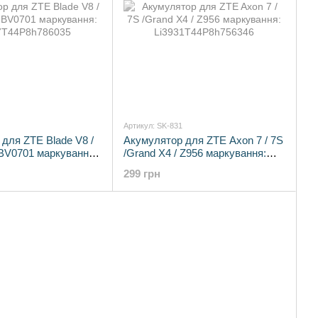
Артикул: SK-831
для ZTE Blade V8 /
Акумулятор для ZTE Axon 7 / 7S
/ BV0701 маркування:
/Grand X4 / Z956 маркування:
8h786035
Li3931T44P8h756346
299 грн