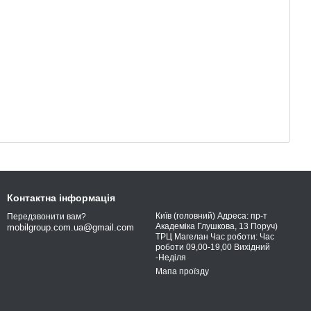
Контактна інформація
Київ (головний) Адреса: пр-т
Передзвонити вам?
Академіка Глушкова, 13 Поруч)
mobilgroup.com.ua@gmail.com
ТРЦ Магелан Час роботи: Час
роботи 09,00-19,00 Вихідний
-Неділя
Мапа проїзду