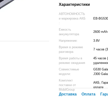
Характеристики
АВТОНОМНОСТЬ
и маркировка АКБ
EB-BG530
:
Емкость
2600 mAh
аккумулятора
Напряжение:
3.8V
Время в режиме
7 часов (
разговора
Время работы в
45 часов 
режиме ожидания
удаленно
Совместимые
G530 Gala
модели:
J300 Gala
Комплект
АКБ, Гара
поставки от
оплате
MobilGroup
Доставка
Оплата
Гар