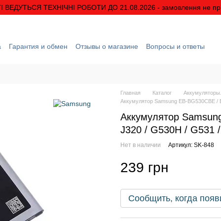
І ВЕДУТЬСЯ ТЕХНІЧНІ РОБОТИ ДО 21.08.2026 - замовлення не п
а
Гарантия и обмен
Отзывы о магазине
Вопросы и ответы
рмация
О нас
Скидки и акции
Условия гарантии
Главная
Каталог
Аккумуляторы.
Аккумулятор Samsung EB-BG530CBE / EB
Аккумулятор Samsun
J320 / G530H / G531 
Нет в наличии
Артикул: SK-848
239 грн
Сообщить, когда появ