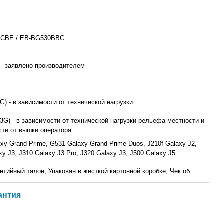
CBE / EB-BG530BBC
 - заявлено производителем
3G) - в зависимости от технической нагрузки
(3G) - в зависимости от технической нагрузки рельефа местности и
сти от вышки оператора
xy Grand Prime, G531 Galaxy Grand Prime Duos, J210f Galaxy J2,
xy J3, J310 Galaxy J3 Pro, J320 Galaxy J3, J500 Galaxy J5
нтийный талон, Упакован в жесткой картонной коробке, Чек об
антия