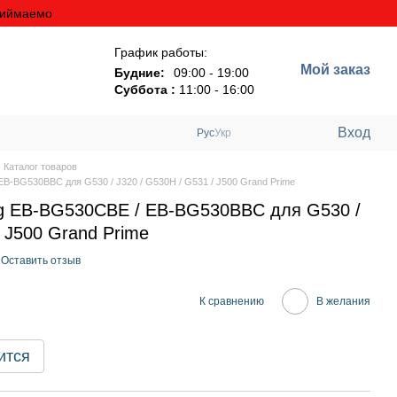
риймаемо
График работы:
Мой заказ
Будние:
09:00 - 19:00
Суббота :
11:00 - 16:00
Вход
Рус
Укр
 Каталог товаров
-BG530BBC для G530 / J320 / G530H / G531 / J500 Grand Prime
g EB-BG530CBE / EB-BG530BBC для G530 /
/ J500 Grand Prime
Оставить отзыв
К сравнению
В желания
ится