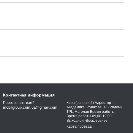
Контактная информация
Киев (основной) Адрес: пр-т
Перезвонить вам?
Академика Глушкова, 13 (Рядом)
mobilgroup.com.ua@gmail.com
ТРЦ Магелан Время работы:
Время работы 09,00-19,00
Выходной -Воскресенье
Карта проезда