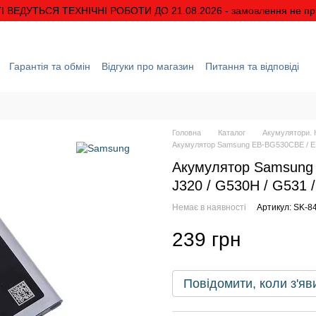
І ВЕДУТЬСЯ ТЕХНІЧНІ РОБОТИ ДО 21.08.2026 - замовлення не п
Гарантія та обмін
Відгуки про магазин
Питання та відповіді
ація
Про нас
Знижки та акції
Умови гарантії
Головна
Каталог
Акумулятори. К
Акумулятор Samsung EB-BG530CBE / EB-
Акумулятор Samsung
J320 / G530H / G531 
Немає в наявності
Артикул: SK-8
239 грн
Повідомити, коли з'яв