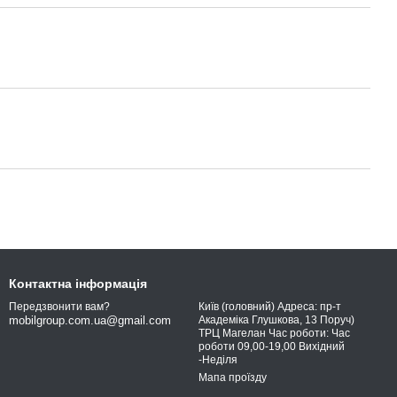
Контактна інформація
Київ (головний) Адреса: пр-т
Передзвонити вам?
Академіка Глушкова, 13 Поруч)
mobilgroup.com.ua@gmail.com
ТРЦ Магелан Час роботи: Час
роботи 09,00-19,00 Вихідний
-Неділя
Мапа проїзду