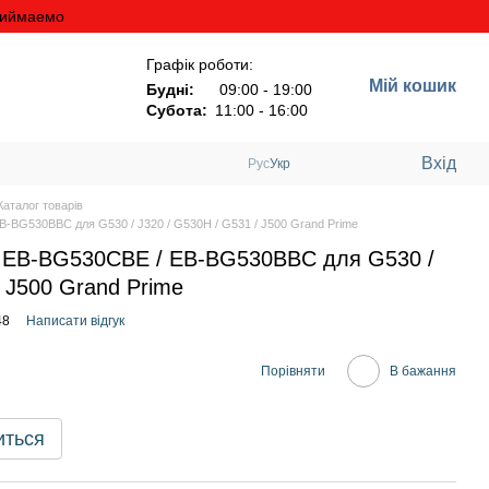
риймаемо
Графік роботи:
Мій кошик
Будні:
09:00 - 19:00
Субота:
11:00 - 16:00
Вхід
Рус
Укр
аталог товарів
BG530BBC для G530 / J320 / G530H / G531 / J500 Grand Prime
 EB-BG530CBE / EB-BG530BBC для G530 /
/ J500 Grand Prime
48
Написати відгук
Порівняти
В бажання
иться