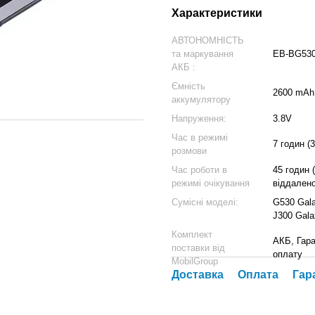
Характеристики
АВТОНОМНІСТЬ
та маркування
EB-BG53
АКБ :
Ємність
2600 mAh
аккумулятору
Напруження:
3.8V
Час в режимі
7 годин (
розмови
Час роботи в
45 годин 
режимі очікування
віддалено
Сумісні моделі:
G530 Gala
J300 Gala
Комплект
АКБ, Гара
поставки від
оплату
MobilGroup
Доставка
Оплата
Гар