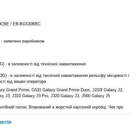
0CBE / EB-BG530BBC
 - заявлено виробником
3G) - в залежності від технічної навантаження
(3G) - в залежності від технічної навантаження рельєфу місцевості і
сті від вишки оператора
xy Grand Prime, G531 Galaxy Grand Prime Duos, J210f Galaxy J2,
xy J3, J310 Galaxy J3 Pro, J320 Galaxy J3, J500 Galaxy J5
нтійний талон, Впакований в жорсткій картонній коробці, Чек про
антія