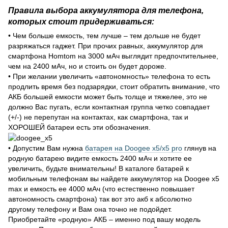
Правила выбора аккумулятора для телефона,
которых стоит придерживаться:
• Чем больше емкость, тем лучше – тем дольше не будет
разряжаться гаджет. При прочих равных, аккумулятор для
смартфона Homtom на 3000 мАч выглядит предпочтительнее,
чем на 2400 мАч, но и стоить он будет дороже.
• При желании увеличить «автономность» телефона то есть
продлить время без подзарядки, стоит обратить внимание, что
АКБ большей емкости может быть толще и тяжелее, это не
должно Вас пугать, если контактная группа четко совпадает
(+/-) не перепутан на контактах, как смартфона, так и
ХОРОШЕЙ батареи есть эти обозначения.
• Допустим Вам нужна
батарея на Doogee x5/x5 pro
глянув на
родную батарею видите емкость 2400 мАч и хотите ее
увеличить, будьте внимательны! В каталоге батарей к
мобильным телефонам вы найдете аккумулятор на Doogee x5
max и емкость ее 4000 мАч (что естественно повышает
автономность смартфона) так вот это акб к абсолютно
другому телефону и Вам она точно не подойдет.
Приобретайте «родную» АКБ – именно под вашу модель