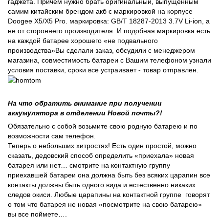
гаджета. Причем нужно брать оригинальный, выпущенным
самим китайским брендом акб с маркировкой на корпусе
Doogee X5/X5 Pro. маркировка: GB/T 18287-2013 3.7V Li-ion, а
не от стороннего производителя. И подобная маркировка есть
на каждой батарее хорошего «не подвального
производства»Вы сделали заказ, обсудили с менеджером
магазина, совместимость батареи с Вашим телефоном узнали
условия поставки, сроки все устраивает - товар отправлен.
На что обратить внимание при получении
аккумулятора в отделении Новой почты?!
Обязательно с собой возьмите свою родную батарею и по
возможности сам телефон.
Теперь о небольших хитростях! Есть один простой, можно
сказать, дедовский способ определить «приехала» новая
батарея или нет… смотрите на контактную группу
приехавшей батареи она должна быть без всяких царапин все
контакты должны быть одного вида и естественно никаких
следов окиси. Любые царапины на контактной группе говорят
о том что батарея не новая «посмотрите на свою батарею»
вы все поймете….