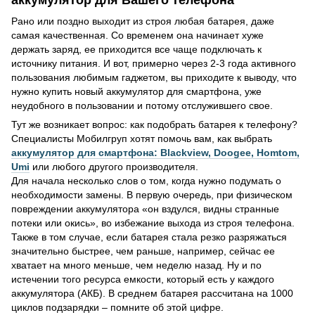
аккумулятор для Вашего телефона
Рано или поздно выходит из строя любая батарея, даже
самая качественная. Со временем она начинает хуже
держать заряд, ее приходится все чаще подключать к
источнику питания. И вот, примерно через 2-3 года активного
пользования любимым гаджетом, вы приходите к выводу, что
нужно купить новый аккумулятор для смартфона, уже
неудобного в пользовании и потому отслужившего свое.
Тут же возникает вопрос: как подобрать батарея к телефону?
Специалисты Мобилгруп хотят помочь вам, как выбрать
аккумулятор для смартфона: Blackview, Doogee, Homtom,
Umi
или любого другого производителя.
Для начала несколько слов о том, когда нужно подумать о
необходимости замены. В первую очередь, при физическом
повреждении аккумулятора «он вздулся, видны странные
потеки или окись», во избежание выхода из строя телефона.
Также в том случае, если батарея стала резко разряжаться
значительно быстрее, чем раньше, например, сейчас ее
хватает на много меньше, чем неделю назад. Ну и по
истечении того ресурса емкости, который есть у каждого
аккумулятора (АКБ). В среднем батарея рассчитана на 1000
циклов подзарядки – помните об этой цифре.