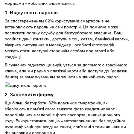
жертвами «мобільних зловмисників.
1. Відсутність паролів.
За спостереженням 62% користувачів смартфонів не
встановлюють пароль на свій пристрій. Ця помилка може
послужити погану службу для безтурботного власника. Ваші
особисті дані: контакти, доступи з соц .сетям, банківські картки,
відкрита листування в месенджер і особисті фотографії,
можуть стати доступні стороннім особам при втраті або
крадіжці.
В сучасних гаджетах це вирішується за допомогою графічного
ключа, але ми радимо платіжні карти або доступи до (додатки
банків) за замовчуванням залишати на звичайному паролі.
2. Заповнити форму.
Ще більш безтурботні 32% власників смартфонів, які
зберігають в пам'яті свого гаджета фото кредитних карт і
паролі від них в галереї є фото паспорта, индикационного
коду. Використовують опцію «автозаповнення» без подвійної
аутентифікації при вході на сайти, пов'язані з тими чи іншими
фінансовими операціями.