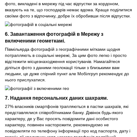
фото, викладені в мережу під час відпустки за кордоном,
вказують на те, що господарів немає вдома. Краще поділитися
своїми фото з відпочинку, добре їх обробивши після відпустки.
6. Завантаження фотографій в Мережу з
включеними геометкамі.
Півмільярда фотографій з географічними мітками щодня
потрапляють в соціальні мережі, За цим фото легко і просто
відстежити місцезнаходження користувачів. Намагайтеся
діліться фото з даними геолокації тільки з близькими вам
людьми, це дуже спірний пункт але Мобілгруп рекомендує до
нього прислухатися.
7. Надання персональних даних шахраям.
27% власників смартфонів трапляються в пастки шахраїв, які
представлялися співробітниками банку. Дзвінок будь-якого
характеру, де у Вас просять повідомити дані особистого
характеру, повинен насторожити, рекомендуємо не
повідомляти по телефону інформації про код паспорта, дату і
термін дії кредитних карт, номери телефонів подвійний