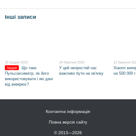
Інші записи
26 грудня 2020
24 березня 2020
22 березня 20
Що таке
У цей непростий час
Xiaomi вип
Акция
Пульсоксиметр, як його
важливо бути на зв'язку
на 500 000 
використовувати і які дані
від вимірює?
Контактна інформація
Повна версія сайту
© 2013—2026